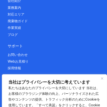
会社紹介
業務案内
対応エリア
廃棄物ガイド
作業実績
ブログ
サポート
お問い合わせ
Webお見積り
採用情報
法的情報
当社はプライバシーを大切に考えています
私たちはあなたのプライバシーを大切にしています 当社は、
プライバシーポリシー
お客様のブラウジング体験の向上、パーソナライズされた広
利用規約
告やコンテンツの提供、トラフィック分析のためにCookieを
サイトマップ
使用しています。「すべて承認」をクリックすると、Cookie