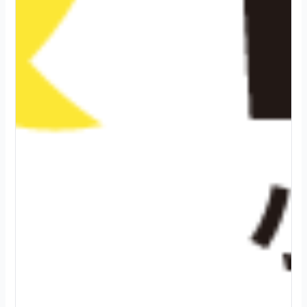
2
0
2
4
.
0
8
.