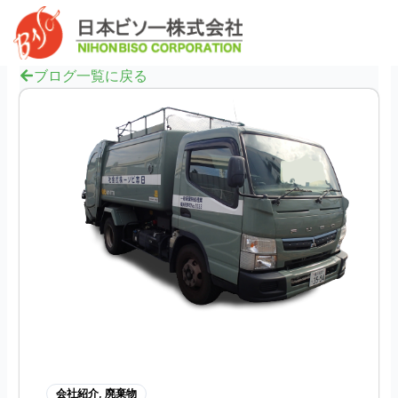
内
へ
Mai
容
ス
Men
を
キ
ス
ブログ一覧に戻る
ッ
キ
プ
ッ
プ
会社紹介
,
廃棄物