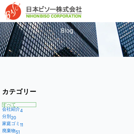
内
へ
Mai
容
ス
ブログ
Men
を
キ
ス
ッ
Blog
キ
プ
ッ
プ
カテゴリー
すべて
会社紹介
4
分別
20
家庭ゴミ
11
廃棄物
51