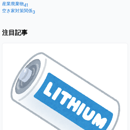
産業廃棄物
41
空き家対策関係
3
注目記事