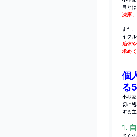
目とは
凍庫、
また、
イクル
治体や
求めて
個
る
小型家
切に処
する主
1.
多くの