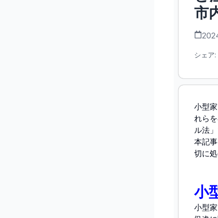
市
202
シェア:
小型家
れらを
ル法」
本記事
切に処
小
小型家