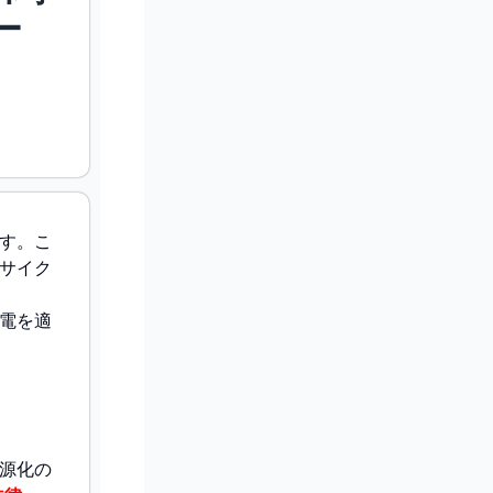
ー
す。こ
サイク
電を適
源化の