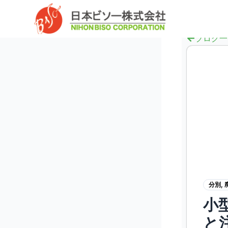
内
へ
容
ス
を
キ
ブログ一
ス
ッ
キ
プ
ッ
プ
分別
,
小
と