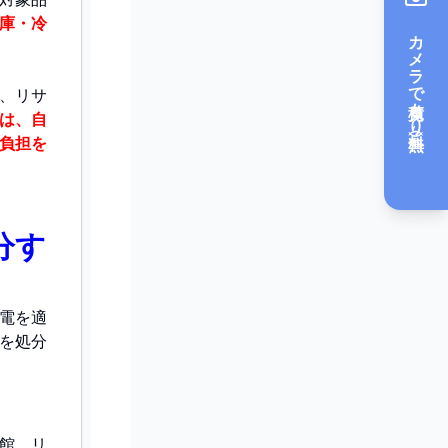
庫・冷
カメラで見積もり（無料）
、リサ
は、自
負担を
分す
電を適
を処分
館、リ