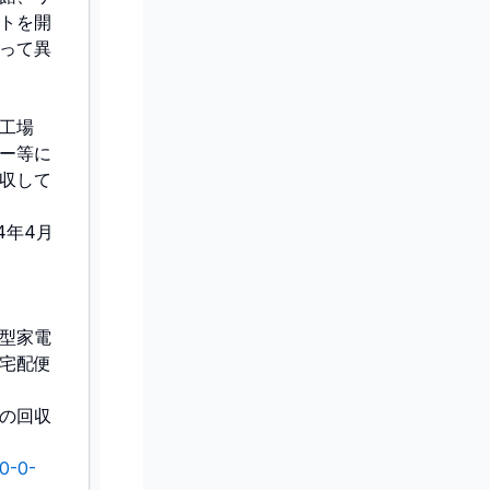
トを開
って異
工場
ー等に
収して
4年4月
型家電
宅配便
の回収
-0-0-