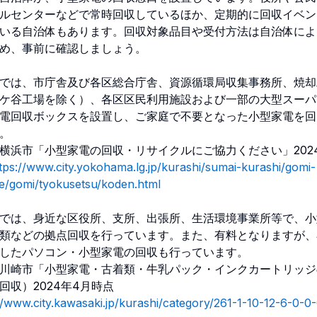
ルセンターなどで常時回収しているほか、定期的に回収イベン
いる自治体もあります。回収対象品目や受付方法は自治体によ
め、事前に確認しましょう。
では、市庁舎及び各区総合庁舎、資源循環局収集事務所、焼却
ケ谷工場を除く）、各区区民利用施設および一部の大型スーパ
電回収ボックスを設置し、ご家庭で不要となった小型家電を回
。
横浜市「小型家電の回収・リサイクルにご協力ください」202
tps://www.city.yokohama.lg.jp/kurashi/sumai-kurashi/gomi-
e/gomi/tyokusetsu/koden.html
では、身近な区役所、支所、出張所、生活環境事業所等で、小
類などの拠点回収を行っています。また、有料となりますが、
したパソコン・小型家電の回収も行っています。
川崎市「小型家電・古着類・牛乳パック・インクカートリッジ
回収）2024年4月時点
//www.city.kawasaki.jp/kurashi/category/261-1-10-12-6-0-0