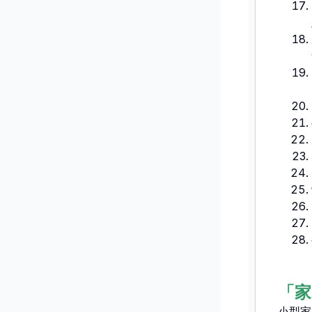
「
小型家