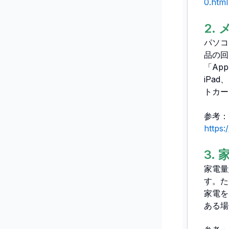
0.html
2.
パソコ
品の回
「Ap
iPa
トカー
参考：A
https:
3.
家電量
す。た
家電を
ある場