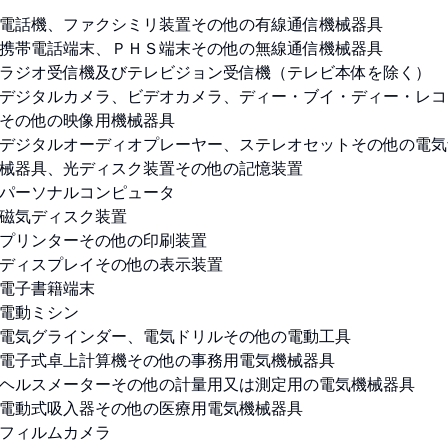
電話機、ファクシミリ装置その他の有線通信機械器具
携帯電話端末、ＰＨＳ端末その他の無線通信機械器具
ラジオ受信機及びテレビジョン受信機（テレビ本体を除く）
デジタルカメラ、ビデオカメラ、ディー・ブイ・ディー・レコ
その他の映像用機械器具
デジタルオーディオプレーヤー、ステレオセットその他の電気
械器具、光ディスク装置その他の記憶装置
パーソナルコンピュータ
磁気ディスク装置
プリンターその他の印刷装置
ディスプレイその他の表示装置
電子書籍端末
電動ミシン
電気グラインダー、電気ドリルその他の電動工具
電子式卓上計算機その他の事務用電気機械器具
ヘルスメーターその他の計量用又は測定用の電気機械器具
電動式吸入器その他の医療用電気機械器具
フィルムカメラ