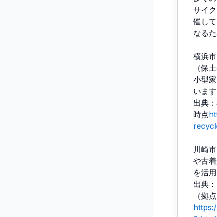
サイク
催して
なるた
横浜市
（保土
小型家
います
出典：
時点
ht
recycl
川崎市
や古着
を活用
出典：
（拠点
https: