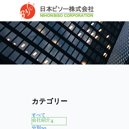
内
へ
容
ス
を
キ
ス
ッ
キ
プ
ッ
プ
カテゴリー
すべて
会社紹介
4
分別