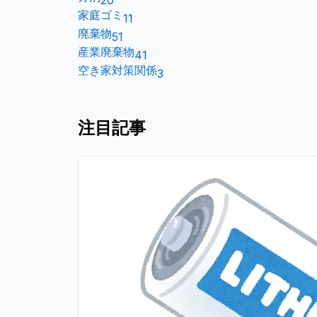
20
家庭ゴミ
11
廃棄物
51
産業廃棄物
41
空き家対策関係
3
注目記事