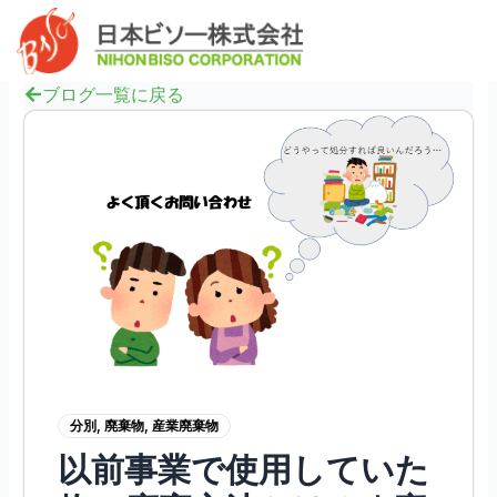
内
へ
Mai
容
ス
Men
を
キ
ス
ブログ一覧に戻る
ッ
キ
プ
ッ
プ
分別
,
廃棄物
,
産業廃棄物
以前事業で使用していた