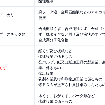
酸性廃液
廃ソーダ液、金属石鹸液などのアルカ
廃アルカリ
廃液
合成樹脂くず、合成繊維くず、合成ゴ
廃プラスチック類
ず、廃タイヤなど固形及び液状のすべ
合成高分子化合物
紙くず及び板紙など
①建設業に係るもの
②パルプ。紙又は紙加工品の製造業、
紙くず
業に係るもの
③出版業
④製本業及び印刷物加工業に係るもの
⑤ＰＣＢが塗布され又は染みこんだも
木くず、おがくず、バーク類など
①建設業に係るもの