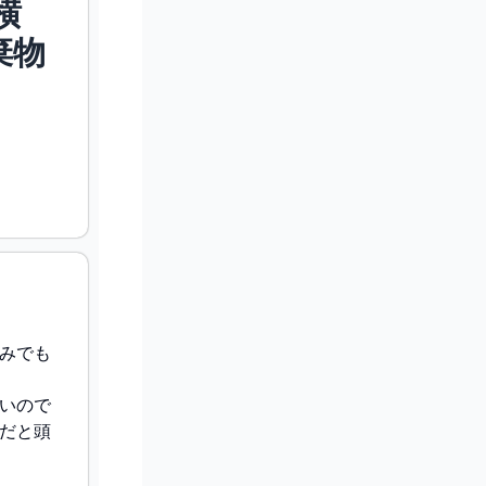
横
棄物
みでも
いので
だと頭