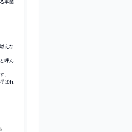
る事業
燃えな
と呼ん
す。
呼ばれ