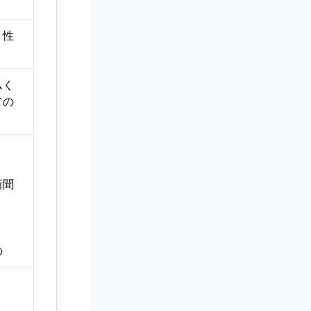
リ性
ムく
ての
新聞
の