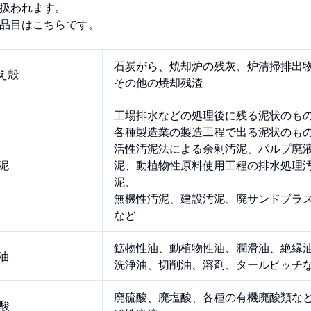
扱われます。
1品目はこちらです。
石炭がら、焼却炉の残灰、炉清掃排出
燃え殻
その他の焼却残渣
工場排水などの処理後に残る泥状のも
各種製造業の製造工程で出る泥状のも
活性汚泥法による余剰汚泥、パルプ廃
汚泥
泥、動植物性原料使用工程の排水処理
泥、
無機性汚泥、建設汚泥、廃サンドブラ
など
鉱物性油、動植物性油、潤滑油、絶縁
廃油
洗浄油、切削油、溶剤、タールピッチ
廃硫酸、廃塩酸、各種の有機廃酸類な
廃酸