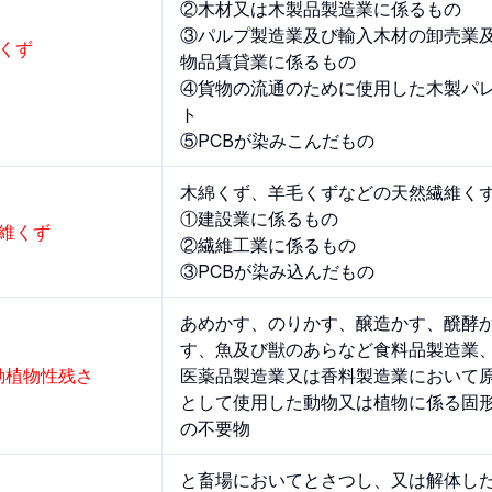
②木材又は木製品製造業に係るもの
③パルプ製造業及び輸入木材の卸売業
木くず
物品賃貸業に係るもの
④貨物の流通のために使用した木製パ
ト
⑤PCBが染みこんだもの
木綿くず、羊毛くずなどの天然繊維く
①建設業に係るもの
繊維くず
②繊維工業に係るもの
③PCBが染み込んだもの
あめかす、のりかす、醸造かす、醗酵
す、魚及び獣のあらなど食料品製造業
.動植物性残さ
医薬品製造業又は香料製造業において
として使用した動物又は植物に係る固
の不要物
と畜場においてとさつし、又は解体し