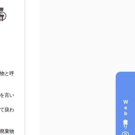
物と呼
を言い
Web見積もり
て扱わ
業廃棄物