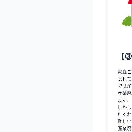
【③
家庭ご
ばれて
では産
産業廃
ます。
しかし
れるわ
難しい
産業廃