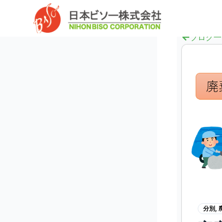
内
へ
容
ス
を
キ
ブログ一
ス
ッ
キ
プ
ッ
プ
分別
,