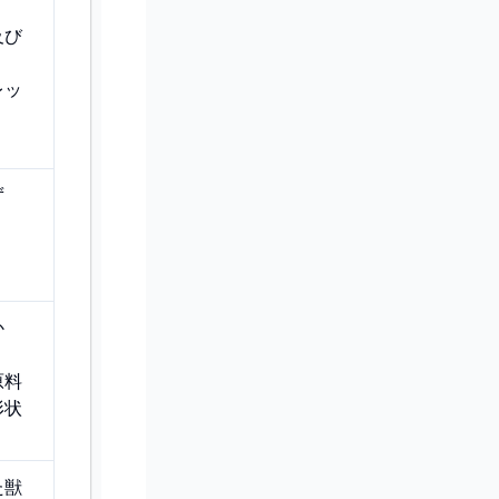
及び
レッ
ず
か
、
原料
形状
た獣