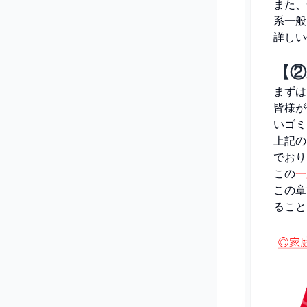
また、
系一般
詳しい
【
まずは
皆様が
いゴミ
上記の
でおり
この
一
この章
ること