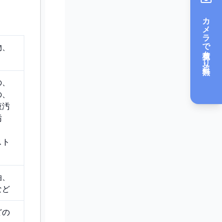
カメラで見積もり（無料）
物、
の、
の、
液汚
汚
スト
油、
など
どの