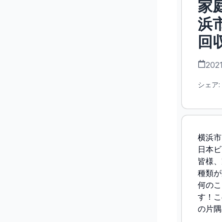
家
浜
回
2021
シェア:
横浜市
日本ビ
皆様、
種類が
何のこ
す！こ
の片隅