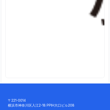
2
4
.
0
8
.
0
3
続
き
を
読
む
〒221-0014
横浜市神奈川区入江2-18 PPIH大口ビル208