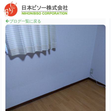
内
へ
Mai
容
ス
Men
を
キ
ス
ブログ一覧に戻る
ッ
キ
プ
ッ
プ