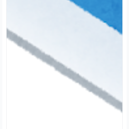
2
0
2
4
.
1
2
.