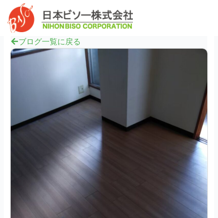
内
へ
Mai
容
ス
Men
を
キ
ス
ブログ一覧に戻る
ッ
キ
プ
ッ
プ