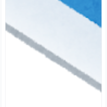
2
0
2
4
.
1
2
.