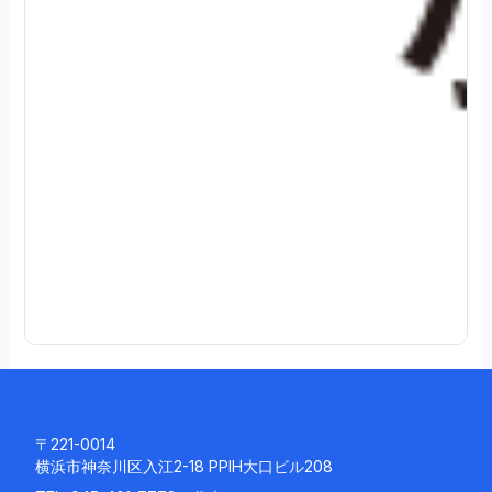
2
4
.
0
8
.
0
3
続
き
を
読
む
〒221-0014
横浜市神奈川区入江2-18 PPIH大口ビル208