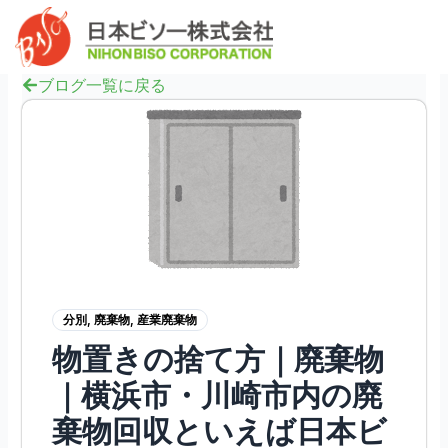
内
へ
Mai
容
ス
Men
を
キ
ス
ブログ一覧に戻る
ッ
キ
プ
ッ
プ
分別
,
廃棄物
,
産業廃棄物
物置きの捨て方｜廃棄物
｜横浜市・川崎市内の廃
棄物回収といえば日本ビ