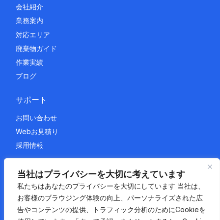
会社紹介
業務案内
対応エリア
廃棄物ガイド
作業実績
ブログ
サポート
お問い合わせ
Webお見積り
採用情報
法的情報
当社はプライバシーを大切に考えています
私たちはあなたのプライバシーを大切にしています 当社は、
プライバシーポリシー
お客様のブラウジング体験の向上、パーソナライズされた広
利用規約
告やコンテンツの提供、トラフィック分析のためにCookieを
サイトマップ