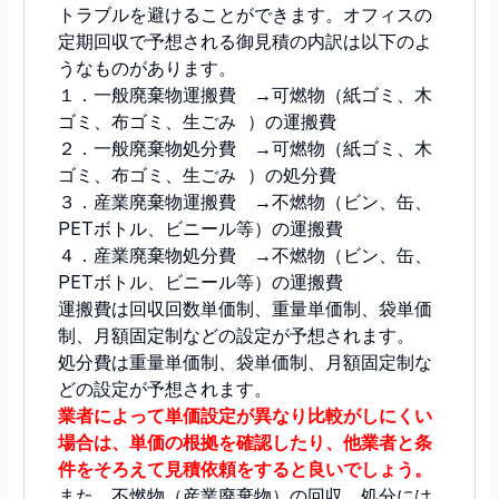
トラブルを避けることができます。オフィスの
定期回収で予想される御見積の内訳は以下のよ
うなものがあります。
１．一般廃棄物運搬費 →可燃物（紙ゴミ、木
ゴミ、布ゴミ、生ごみ ）の運搬費
２．一般廃棄物処分費 →可燃物（紙ゴミ、木
ゴミ、布ゴミ、生ごみ ）の処分費
３．産業廃棄物運搬費 →不燃物（ビン、缶、
PETボトル、ビニール等）の運搬費
４．産業廃棄物処分費 →不燃物（ビン、缶、
PETボトル、ビニール等）の運搬費
運搬費は回収回数単価制、重量単価制、袋単価
制、月額固定制などの設定が予想されます。
処分費は重量単価制、袋単価制、月額固定制な
どの設定が予想されます。
業者によって単価設定が異なり比較がしにくい
場合は、単価の根拠を確認したり、他業者と条
件をそろえて見積依頼をすると良いでしょう。
また、不燃物（産業廃棄物）の回収、処分には