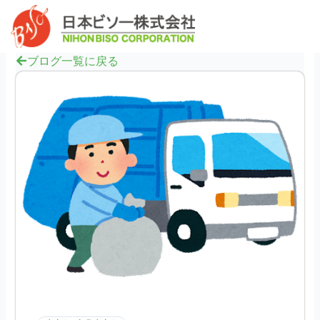
内
へ
Mai
容
ス
Men
を
キ
ス
ブログ一覧に戻る
ッ
キ
プ
ッ
プ