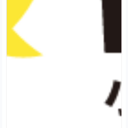
2
0
2
4
.
0
8
.