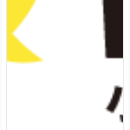
2
0
2
4
.
0
8