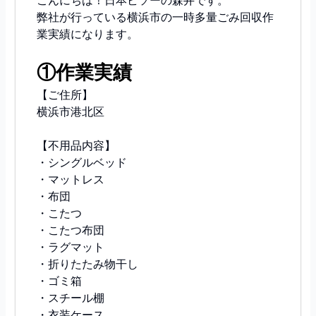
こんにちは！日本ビソーの森井です。
弊社が行っている横浜市の一時多量ごみ回収作
業実績になります。
①作業実績
【ご住所】
横浜市港北区
【不用品内容】
・シングルベッド
・マットレス
・布団
・こたつ
・こたつ布団
・ラグマット
・折りたたみ物干し
・ゴミ箱
・スチール棚
・衣装ケース