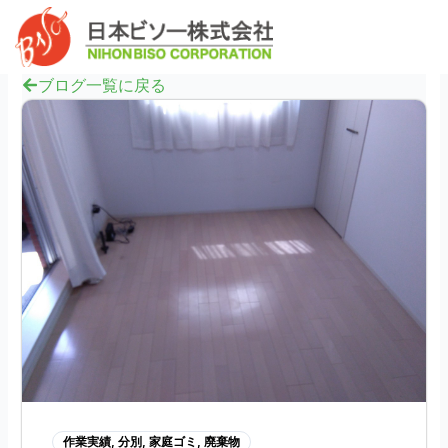
内
へ
Mai
容
ス
Men
を
キ
ス
ブログ一覧に戻る
ッ
キ
プ
ッ
プ
作業実績
,
分別
,
家庭ゴミ
,
廃棄物