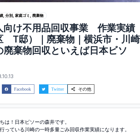
績
,
分別
,
家庭ゴミ
,
廃棄物
人向け不用品回収事業 作業実績
区 T邸）｜廃棄物｜横浜市・川
の廃棄物回収といえば日本ビソ
ー
.10.13
その他
Facebook
Twitter
ちは！日本ビソーの森井です。
行っている川崎の一時多量ごみ回収作業実績になります。