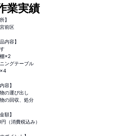
作業実績
所】
宮前区
品内容】
す
棚×2
ニングテーブル
×4
内容】
物の運び出し
物の回収、処分
金額】
500円（消費税込み）