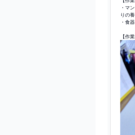
【作業
・マン
りの養
・食器
【作業