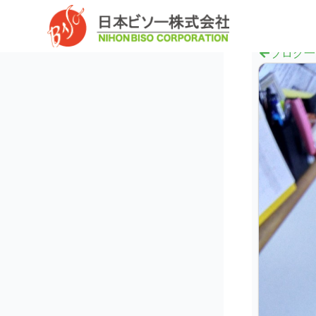
内
へ
容
ス
を
キ
ブログ一
ス
ッ
キ
プ
ッ
プ