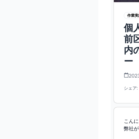
作業実
個
前
内
2023
シェア:
こんに
弊社が