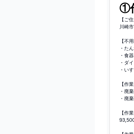
①
【ご住
川崎市
【不用
・たん
・食器
・ダイ
・いす
【作業
・廃棄
・廃棄
【作業
93,