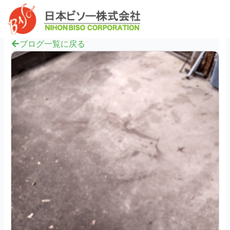
内
へ
Mai
容
ス
Men
を
キ
ス
ブログ一覧に戻る
ッ
キ
プ
ッ
プ