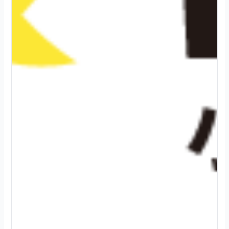
2
0
2
4
.
0
8
.
0
3