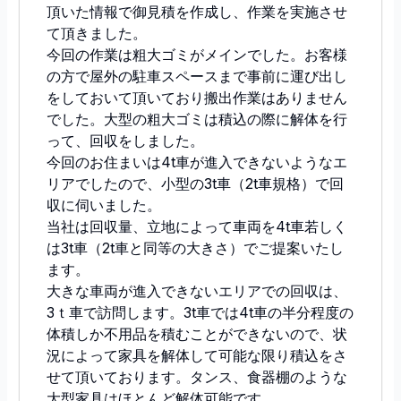
頂いた情報で御見積を作成し、作業を実施させ
て頂きました。
今回の作業は粗大ゴミがメインでした。お客様
の方で屋外の駐車スペースまで事前に運び出し
をしておいて頂いており搬出作業はありません
でした。大型の粗大ゴミは積込の際に解体を行
って、回収をしました。
今回のお住まいは4t車が進入できないようなエ
リアでしたので、小型の3t車（2t車規格）で回
収に伺いました。
当社は回収量、立地によって車両を4t車若しく
は3t車（2t車と同等の大きさ）でご提案いたし
ます。
大きな車両が進入できないエリアでの回収は、
3ｔ車で訪問します。3t車では4t車の半分程度の
体積しか不用品を積むことができないので、状
況によって家具を解体して可能な限り積込をさ
せて頂いております。タンス、食器棚のような
大型家具はほとんど解体可能です。