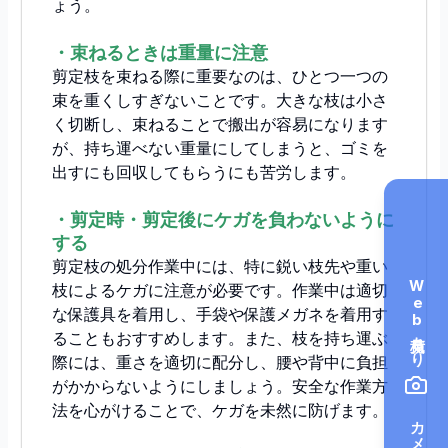
ょう。
・束ねるときは重量に注意
剪定枝を束ねる際に重要なのは、ひとつ一つの
束を重くしすぎないことです。大きな枝は小さ
く切断し、束ねることで搬出が容易になります
が、持ち運べない重量にしてしまうと、ゴミを
出すにも回収してもらうにも苦労します。
・剪定時・剪定後にケガを負わないように
する
剪定枝の処分作業中には、特に鋭い枝先や重い
Web見積もり
枝によるケガに注意が必要です。作業中は適切
な保護具を着用し、手袋や保護メガネを着用す
ることもおすすめします。また、枝を持ち運ぶ
際には、重さを適切に配分し、腰や背中に負担
がかからないようにしましょう。安全な作業方
法を心がけることで、ケガを未然に防げます。