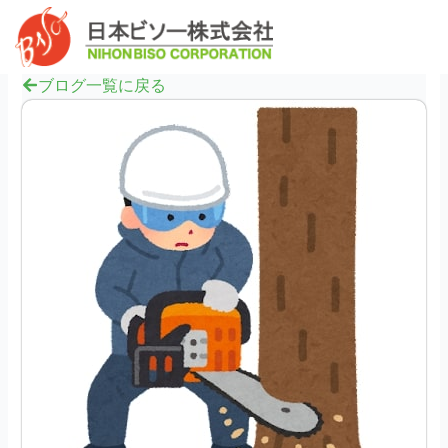
内
へ
Mai
容
ス
Men
を
キ
ス
ブログ一覧に戻る
ッ
キ
プ
ッ
プ