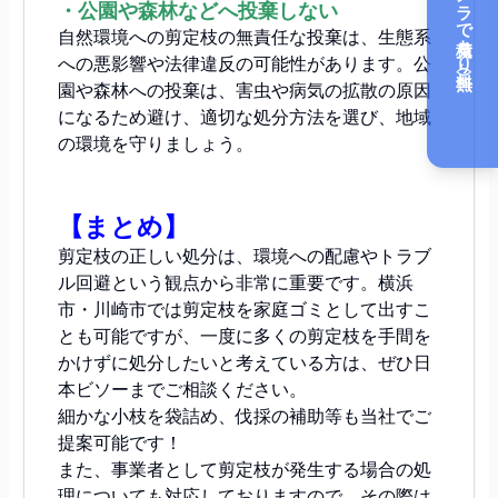
カメラで見積もり（無料）
・公園や森林などへ投棄しない
自然環境への剪定枝の無責任な投棄は、生態系
への悪影響や法律違反の可能性があります。公
園や森林への投棄は、害虫や病気の拡散の原因
になるため避け、適切な処分方法を選び、地域
の環境を守りましょう。
【まとめ】
剪定枝の正しい処分は、環境への配慮やトラブ
ル回避という観点から非常に重要です。横浜
市・川崎市では剪定枝を家庭ゴミとして出すこ
とも可能ですが、一度に多くの剪定枝を手間を
かけずに処分したいと考えている方は、ぜひ日
本ビソーまでご相談ください。
細かな小枝を袋詰め、伐採の補助等も当社でご
提案可能です！
また、事業者として剪定枝が発生する場合の処
理についても対応しておりますので、その際は