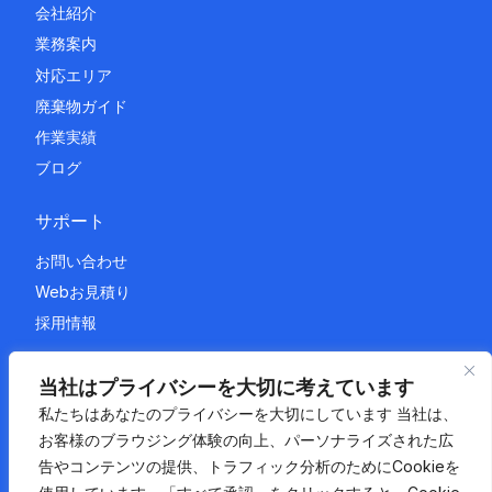
会社紹介
業務案内
対応エリア
廃棄物ガイド
作業実績
ブログ
サポート
お問い合わせ
Webお見積り
採用情報
法的情報
当社はプライバシーを大切に考えています
私たちはあなたのプライバシーを大切にしています 当社は、
プライバシーポリシー
お客様のブラウジング体験の向上、パーソナライズされた広
利用規約
告やコンテンツの提供、トラフィック分析のためにCookieを
サイトマップ