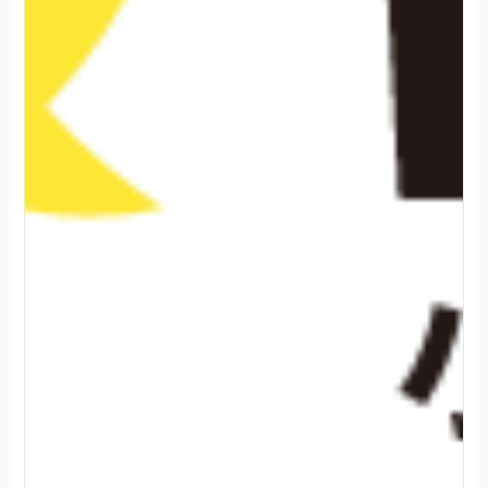
2
0
2
4
.
0
8
.