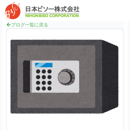
内
へ
Mai
容
ス
Men
を
キ
ス
ブログ一覧に戻る
ッ
キ
プ
ッ
プ