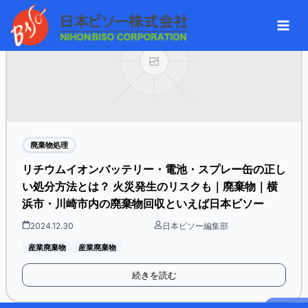
内
へ
Mai
容
ス
Men
を
キ
ス
ッ
キ
プ
ッ
プ
廃棄物処理​
リチウムイオンバッテリー・電池・スプレー缶の正し
い処分方法とは？ 火災発生のリスクも｜廃棄物｜横
浜市・川崎市内の廃棄物回収といえば日本ビソー
2024.12.30
日本ビソー編集部
産業廃棄物
産業廃棄物
続きを読む