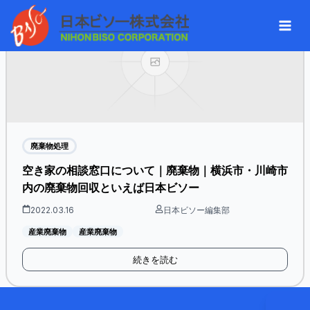
内
へ
Mai
容
ス
Men
を
キ
ス
ッ
キ
プ
ッ
プ
廃棄物処理​
空き家の相談窓口について｜廃棄物｜横浜市・川崎市
内の廃棄物回収といえば日本ビソー
2022.03.16
日本ビソー編集部
産業廃棄物
産業廃棄物
続きを読む