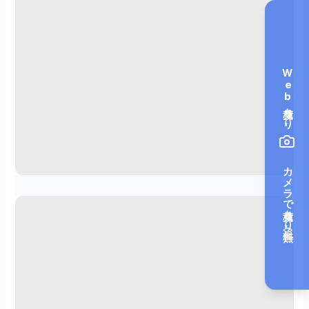
0
4
.
0
Web見積もり
2
続
き
を
読
む
カメラで見積もり（無料）