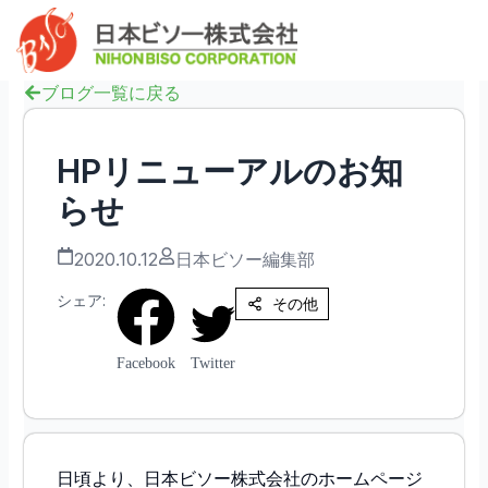
内
へ
Mai
容
ス
Men
を
キ
ス
ブログ一覧に戻る
ッ
キ
プ
ッ
HPリニューアルのお知
プ
らせ
2020.10.12
日本ビソー編集部
シェア:
その他
Facebook
Twitter
日頃より、日本ビソー株式会社のホームページ