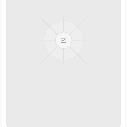
2
0
2
5
.
1
2
.
2
5
続
き
を
読
む