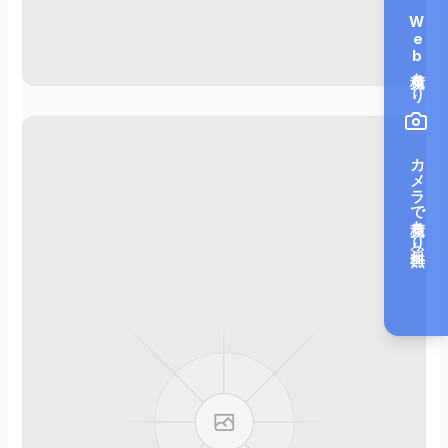
き
を
Web見積もり
読
む
カメラで見積もり（無料）
2
0
2