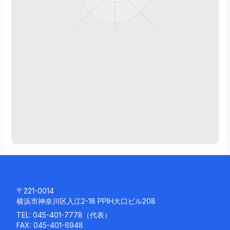
5
.
1
2
.
2
5
続
き
を
読
む
〒221-0014
横浜市神奈川区入江2-18 PPIH大口ビル208
TEL:
045-401-7778
（代表）
FAX: 045-401-6948