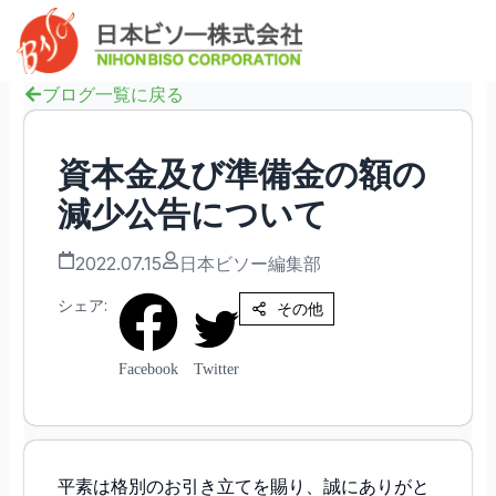
内
へ
Mai
容
ス
Men
を
キ
ス
ブログ一覧に戻る
ッ
キ
プ
ッ
資本金及び準備金の額の
プ
減少公告について
2022.07.15
日本ビソー編集部
シェア:
その他
Facebook
Twitter
平素は格別のお引き立てを賜り、誠にありがと