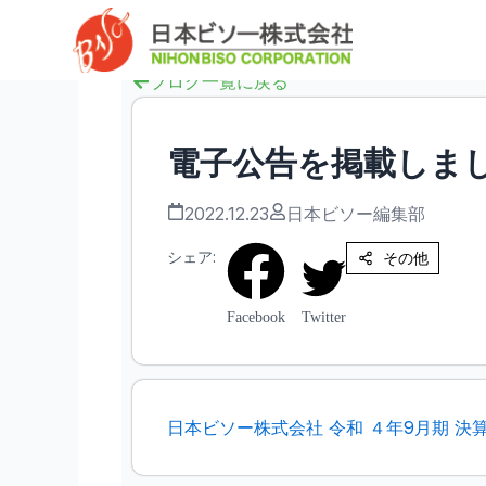
内
へ
容
ス
を
キ
ブログ一覧に戻る
ス
ッ
キ
プ
ッ
電子公告を掲載しま
プ
2022.12.23
日本ビソー編集部
シェア:
その他
Facebook
Twitter
日本ビソー株式会社 令和 ４年9月期 決