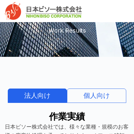
内
へ
Mai
容
ス
作業実績
Men
を
キ
ス
ッ
Work Results
キ
プ
ッ
プ
法人向け
個人向け
作業実績
日本ビソー株式会社では、様々な業種・規模のお客