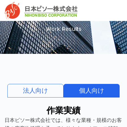
内
へ
Mai
容
ス
作業実績
Men
を
キ
ス
ッ
Work Results
キ
プ
ッ
プ
法人向け
個人向け
作業実績
日本ビソー株式会社では、様々な業種・規模のお客