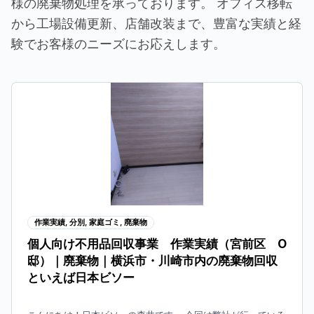
様の廃棄物処理を承っております。 オフィス移転
から工場設備更新、店舗改装まで、豊富な実績と経
験でお客様のニーズにお応えします。
P
P
P
P
a
a
a
a
g
g
g
g
e
e
e
e
作業実績
,
分別
,
家庭ゴミ
,
廃棄物
個人向け不用品回収事業 作業実績（宮前区 O
邸）｜廃棄物｜横浜市・川崎市内の廃棄物回収
といえば日本ビソー