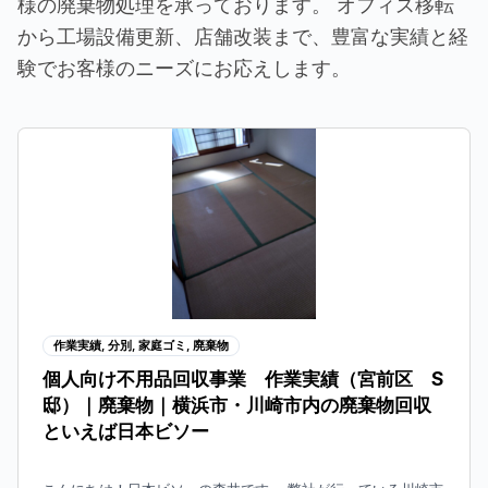
様の廃棄物処理を承っております。 オフィス移転
から工場設備更新、店舗改装まで、豊富な実績と経
験でお客様のニーズにお応えします。
P
P
P
P
a
a
a
a
g
g
g
g
e
e
e
e
作業実績
,
分別
,
家庭ゴミ
,
廃棄物
個人向け不用品回収事業 作業実績（宮前区 S
邸）｜廃棄物｜横浜市・川崎市内の廃棄物回収
といえば日本ビソー