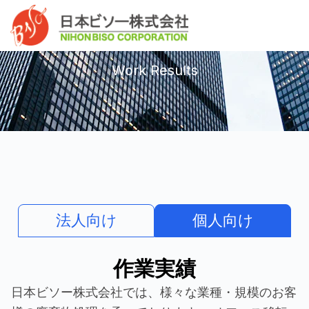
内
へ
Mai
容
ス
作業実績
Men
を
キ
ス
ッ
Work Results
キ
プ
ッ
プ
法人向け
個人向け
作業実績
日本ビソー株式会社では、様々な業種・規模のお客