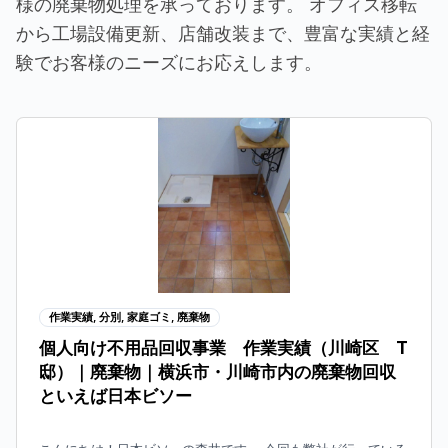
様の廃棄物処理を承っております。 オフィス移転
から工場設備更新、店舗改装まで、豊富な実績と経
験でお客様のニーズにお応えします。
P
P
P
P
a
a
a
a
g
g
g
g
e
e
e
e
作業実績
,
分別
,
家庭ゴミ
,
廃棄物
個人向け不用品回収事業 作業実績（川崎区 T
邸）｜廃棄物｜横浜市・川崎市内の廃棄物回収
といえば日本ビソー