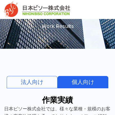
内
へ
Mai
容
ス
作業実績
Men
を
キ
ス
ッ
Work Results
キ
プ
ッ
プ
法人向け
個人向け
作業実績
日本ビソー株式会社では、様々な業種・規模のお客